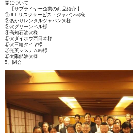
開について
【サプライヤー企業の商品紹介 】
①JLT リスクサービス・ジャパン㈱様
②あかりレンタルジャパン㈱様
③㈱グリーンベル様
④高知石油㈱様
⑤㈲ダイホウ西日本様
⑥㈱三輪タイヤ様
⑦光英システム㈱様
⑧太陽鉱油㈱様
5、閉会