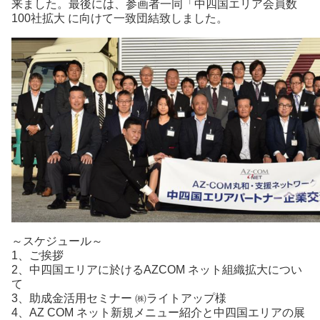
来ました。最後には、参画者一同「中四国エリア会員数
100社拡大 に向けて一致団結致しました。
～スケジュール～
1、ご挨拶
2、中四国エリアに於けるAZCOM ネット組織拡大につい
て
3、助成金活用セミナー ㈱ライトアップ様
4、AZ COM ネット新規メニュー紹介と中四国エリアの展