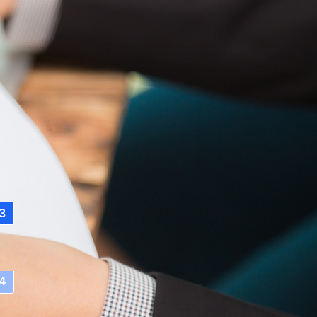
閲覧ランキング
2026.06.15
1
第10回通常会員総会を実施いた
しました
2026.05.18
2
ジャパントラックショー2026に
参加いたしました。
2026.05.01
3
第10回通常総会 6月12日(金)開催
の御案内
2026.03.24
4
第19回パートナー企業研修会