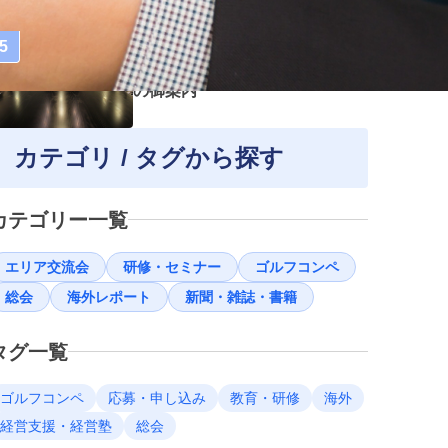
2025.05.22
5
第9回通常総会 6月11日(水)開催
の御案内
カテゴリ / タグから探す
カテゴリー一覧
エリア交流会
研修・セミナー
ゴルフコンペ
総会
海外レポート
新聞・雑誌・書籍
タグ一覧
ゴルフコンペ
応募・申し込み
教育・研修
海外
経営支援・経営塾
総会